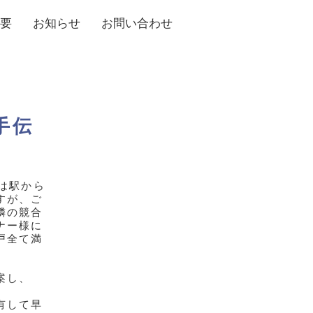
要
お知らせ
お問い合わせ
手伝
は駅から
すが、ご
隣の競合
ナー様に
戸全て満
案し、
有して早