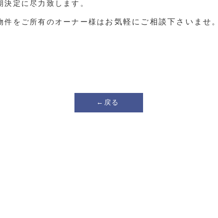
期決定に尽力致します。​
​物件をご所有のオーナー様は
​お気軽にご相談下さいませ
←戻る
Copyright© Kyotofudosan Co., Ltd .All Rights Reserved.