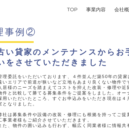
TOP
事業内容
会社概
理事例②
古い貸家のメンテナンスからお
いをさせていただきました
管理委託をいただいております、４件並んだ築50年の貸家
遠いエリアで前道が狭いなど立地もあまり良くない物件で
入居様のニーズを踏まえてコストを抑えた改装・修理や近
物件と比較して勝てる募集条件をご提案をしました。オー
採用いただいたところ、すぐお申込みをいただき現在は４
室となりました。
弊社は募集条件や設備の改装・修理にも根拠を持ってご提
工事業者様もご紹介させていただきます。
また、物件の囲い込みも行わず、幅広く同業者様に情報共